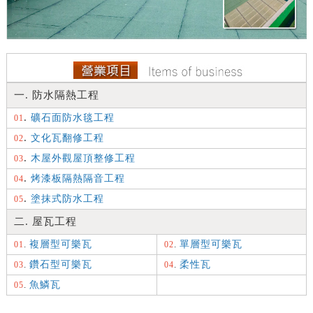
一. 防水隔熱工程
.
礦石面防水毯工程
01
.
文化瓦翻修工程
02
.
木屋外觀屋頂整修工程
03
.
烤漆板隔熱隔音工程
04
.
塗抹式防水工程
05
二. 屋瓦工程
.
複層型可樂瓦
.
單層型可樂瓦
01
02
.
鑽石型可樂瓦
.
柔性瓦
03
04
.
魚鱗瓦
05