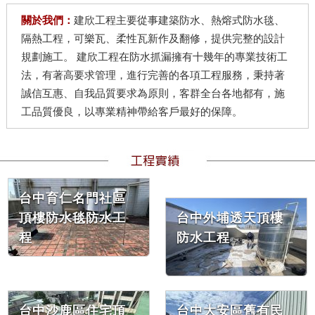
關於我們：
建欣工程主要從事建築防水、熱熔式防水毯、
隔熱工程，可樂瓦、柔性瓦新作及翻修，提供完整的設計
規劃施工。 建欣工程在防水抓漏擁有十幾年的專業技術工
法，有著高要求管理，進行完善的各項工程服務，秉持著
誠信互惠、自我品質要求為原則，客群全台各地都有，施
工品質優良，以專業精神帶給客戶最好的保障。
台中育仁名門社區
頂樓防水毯防水工
台中外埔透天頂樓
程
防水工程
台中沙鹿區住宅頂
台中大安區舊有民