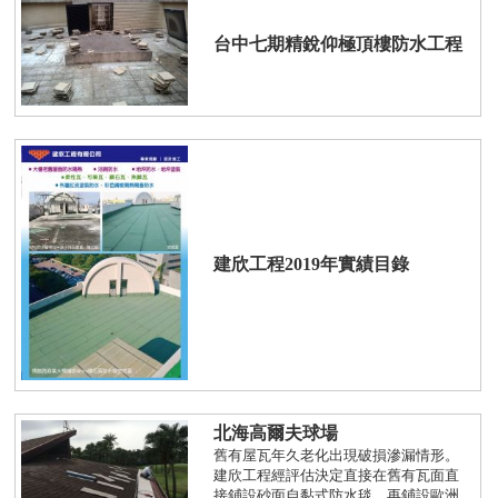
台中七期精銳仰極頂樓防水工程
建欣工程2019年實績目錄
北海高爾夫球場
舊有屋瓦年久老化出現破損滲漏情形。
建欣工程經評估決定直接在舊有瓦面直
接鋪設砂面自黏式防水毯，再鋪設歐洲