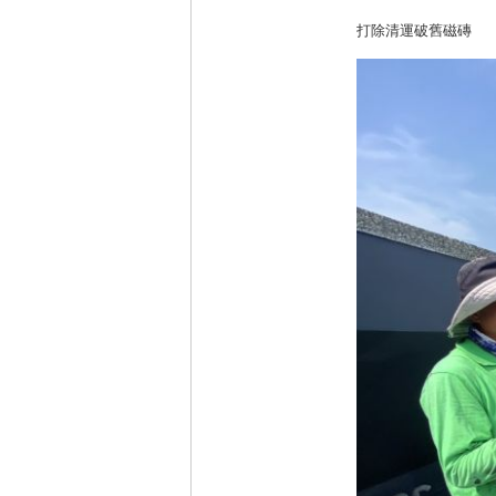
打除清運破舊磁磚