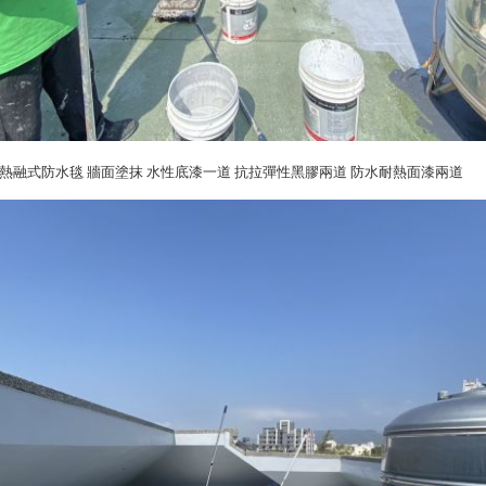
石面熱融式防水毯 牆面塗抹 水性底漆一道 抗拉彈性黑膠兩道 防水耐熱面漆兩道