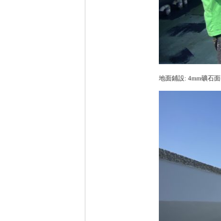
地面鋪設: 4mm礦