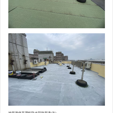
地面塗佈高彈性防水隔熱面漆(灰)