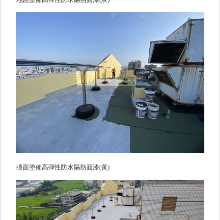
牆面塗佈高彈性防水隔熱面漆(黃)