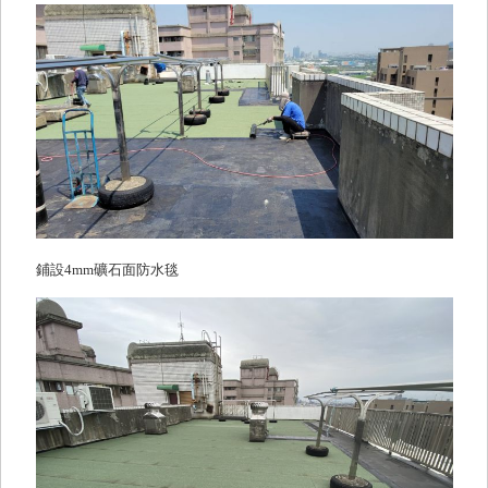
鋪設4mm礦石面防水毯